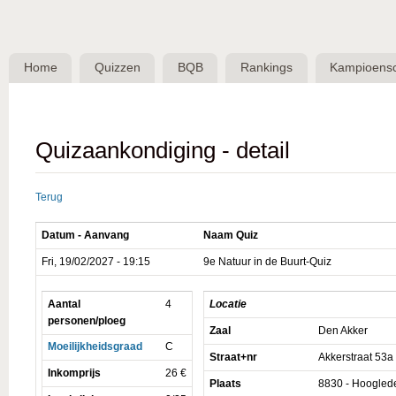
Skip 
BQB -
Belgische
Home
Quizzen
BQB
Rankings
Kampioens
QuizBond
vzw
Quizaankondiging - detail
Terug
Datum - Aanvang
Naam Quiz
Fri, 19/02/2027 - 19:15
9e Natuur in de Buurt-Quiz
Aantal
4
Locatie
personen/ploeg
Zaal
Den Akker
Moeilijkheidsgraad
C
Straat+nr
Akkerstraat 53a
Inkomprijs
26 €
Plaats
8830 - Hoogled