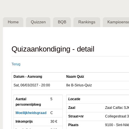
Skip 
BQB -
Belgische
Home
Quizzen
BQB
Rankings
Kampioens
QuizBond
vzw
Quizaankondiging - detail
Terug
Datum - Aanvang
Naam Quiz
Sat, 06/03/2027 - 20:00
8e B-Sirius-Quiz
Aantal
5
Locatie
personen/ploeg
Zaal
Zaal Calfac S
Moeilijkheidsgraad
C
Straat+nr
Collegestraat 
Inkomprijs
30 €
Plaats
9100 - Sint-Nik