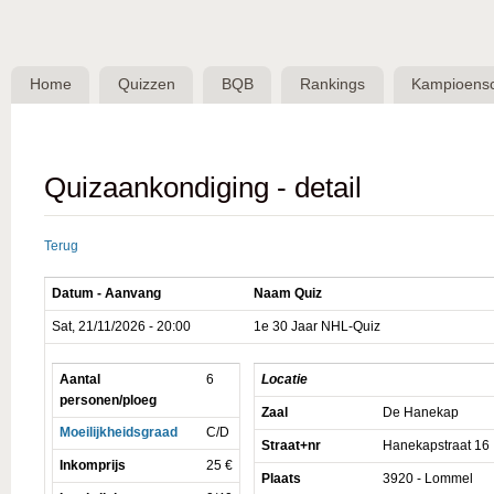
Skip 
BQB -
Belgische
Home
Quizzen
BQB
Rankings
Kampioens
QuizBond
vzw
Quizaankondiging - detail
Terug
Datum - Aanvang
Naam Quiz
Sat, 21/11/2026 - 20:00
1e 30 Jaar NHL-Quiz
Aantal
6
Locatie
personen/ploeg
Zaal
De Hanekap
Moeilijkheidsgraad
C/D
Straat+nr
Hanekapstraat 16
Inkomprijs
25 €
Plaats
3920 - Lommel