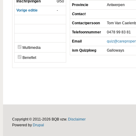
Inschrijvingen
0/50
Provincie
Antwerpen
Vorige editie
-
Contact
Contactpersoon
Tom Van Caelen
Telefoonnummer
0478 99 83 81
Email
quiz@carepropert
Multimedia
ism Quizploeg
Galloways
Benefiet
Copyright © 2011-2026 BQB vzw.
Disclaimer
Powered by
Drupal