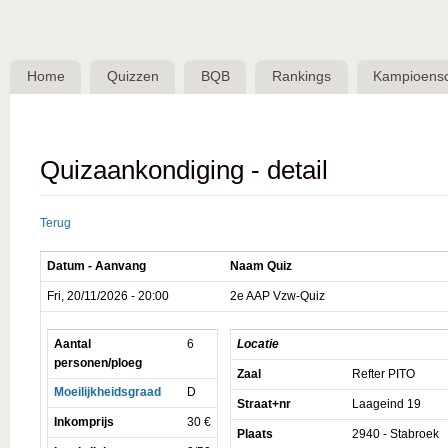
Skip 
BQB -
Belgische
Home
Quizzen
BQB
Rankings
Kampioens
QuizBond
vzw
Quizaankondiging - detail
Terug
Datum - Aanvang
Naam Quiz
Fri, 20/11/2026 - 20:00
2e AAP Vzw-Quiz
Aantal
6
Locatie
personen/ploeg
Zaal
Refter PITO
Moeilijkheidsgraad
D
Straat+nr
Laageind 19
Inkomprijs
30 €
Plaats
2940 - Stabroek