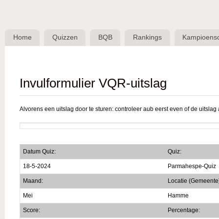
Skip 
BQB -
Belgische
Home
Quizzen
BQB
Rankings
Kampioens
QuizBond
vzw
Invulformulier VQR-uitslag
Alvorens een uitslag door te sturen: controleer aub eerst even of de uitslag a
Datum Quiz:
Quiz:
18-5-2024
Parmahespe-Quiz
Maand:
Locatie (Gemeente
Mei
Hamme
Score:
Percentage: