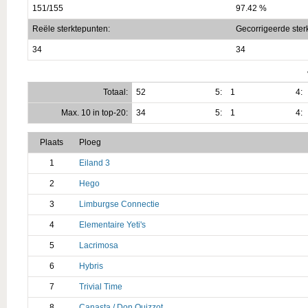
151/155
97.42 %
Reële sterktepunten:
Gecorrigeerde ster
34
34
Totaal:
52
5:
1
4:
Max. 10 in top-20:
34
5:
1
4:
Plaats
Ploeg
1
Eiland 3
2
Hego
3
Limburgse Connectie
4
Elementaire Yeti's
5
Lacrimosa
6
Hybris
7
Trivial Time
8
Canasta / Don Quizzot