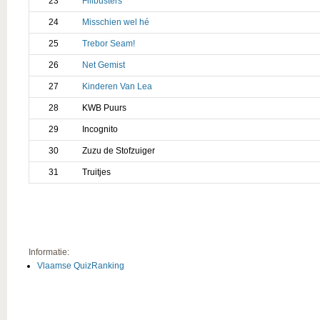
23
Filibusters
24
Misschien wel hé
25
Trebor Seam!
26
Net Gemist
27
Kinderen Van Lea
28
KWB Puurs
29
Incognito
30
Zuzu de Stofzuiger
31
Truitjes
Informatie:
Vlaamse QuizRanking