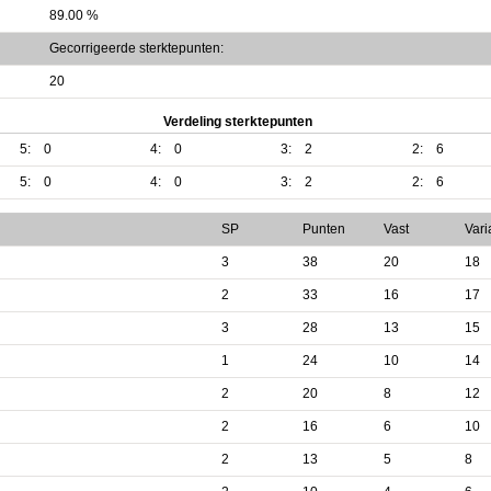
89.00 %
Gecorrigeerde sterktepunten:
20
Verdeling sterktepunten
5:
0
4:
0
3:
2
2:
6
5:
0
4:
0
3:
2
2:
6
SP
Punten
Vast
Vari
3
38
20
18
2
33
16
17
3
28
13
15
1
24
10
14
2
20
8
12
2
16
6
10
2
13
5
8