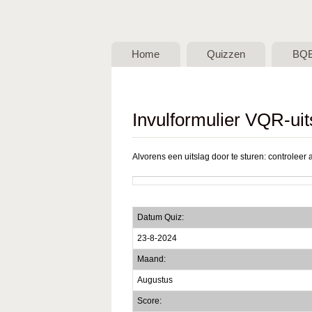
BQB -
Belgische
Home
Quizzen
BQ
QuizBond
vzw
Invulformulier VQR-uit
Alvorens een uitslag door te sturen: controleer a
Datum Quiz:
23-8-2024
Maand:
Augustus
Score: