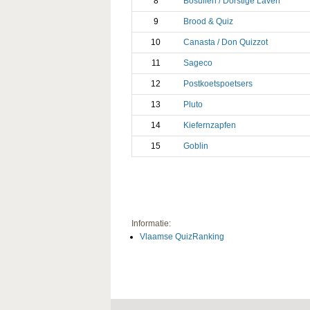
8
Bosuilen / Dorstige Laven
9
Brood & Quiz
10
Canasta / Don Quizzot
11
Sageco
12
Postkoetspoetsers
13
Pluto
14
Kiefernzapfen
15
Goblin
Informatie:
Vlaamse QuizRanking