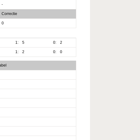
-
Correctie
0
1:
5
0:
2
1:
2
0:
0
abel