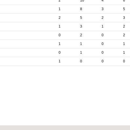
2
10
4
6
1
8
3
5
2
5
2
3
1
3
1
2
0
2
0
2
1
1
0
1
0
1
0
1
1
0
0
0