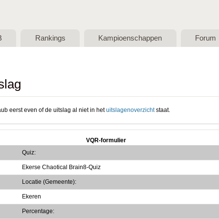
Skip to main content
B
Rankings
Kampioenschappen
Forum
slag
ub eerst even of de uitslag al niet in het
uitslagenoverzicht
staat.
VQR-formulier
Quiz:
Ekerse Chaotical Brain8-Quiz
Locatie (Gemeente):
Ekeren
Percentage: