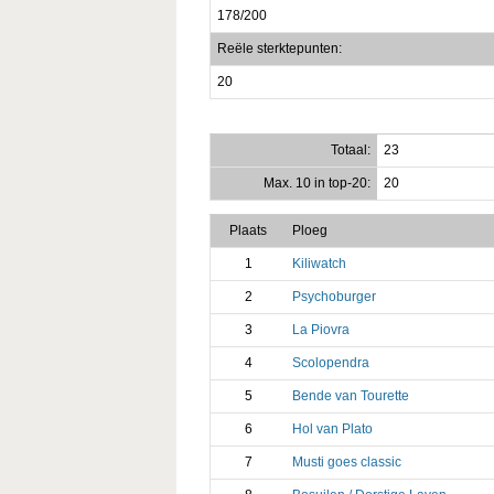
178/200
Reële sterktepunten:
20
Totaal:
23
Max. 10 in top-20:
20
Plaats
Ploeg
1
Kiliwatch
2
Psychoburger
3
La Piovra
4
Scolopendra
5
Bende van Tourette
6
Hol van Plato
7
Musti goes classic