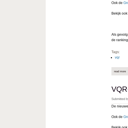
Ook de
Gr
Bekijk oo
Als gevolg
de rankin
Tags:
vqr
read more
a
VQR-
Submitted 
De nieuwe
Ook de
Gr
Bekijk oo