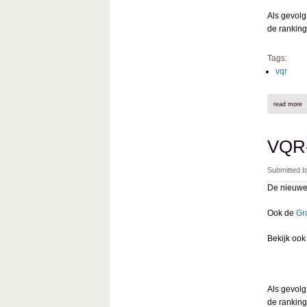
Als gevolg
de rankin
Tags:
vqr
read more
a
VQR-
Submitted 
De nieuwe
Ook de
Gr
Bekijk oo
Als gevolg
de rankin