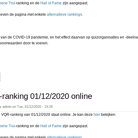
oene Trui
-ranking en de
Hall of Fame
zijn aangepast.
k even de pagina met enkele
alternatieve rankings
.
 van de COVID-19 pandemie, en het effect daarvan op quizorganisaties en -deelname
gvoorwaarden door te voeren.
bout vqr-ranking 01/09/2021 online
ranking 01/12/2020 online
by
admin
on
Tue, 01/12/2020 - 19:28
 VQR-ranking van 01/12/2020 staat online. Je kan deze
hier
bekijken.
oene Trui
-ranking en de
Hall of Fame
zijn aangepast.
k even de pagina met enkele
alternatieve rankings
.