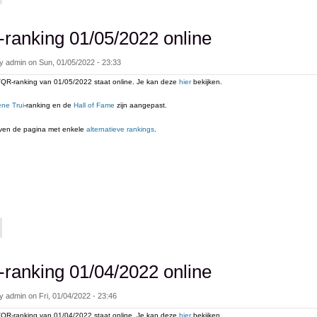
ranking 01/05/2022 online
by
admin
on
Sun, 01/05/2022 - 23:33
QR-ranking van 01/05/2022 staat online. Je kan deze
hier
bekijken.
ne Trui
-ranking en de
Hall of Fame
zijn aangepast.
even de pagina met enkele
alternatieve rankings
.
bout vqr-ranking 01/05/2022 online
ranking 01/04/2022 online
by
admin
on
Fri, 01/04/2022 - 23:46
QR-ranking van 01/04/2022 staat online. Je kan deze
hier
bekijken.